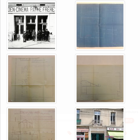
| ©
, ©
©
contributors
1910