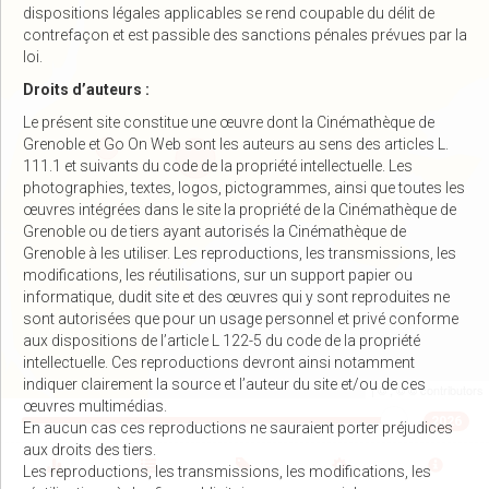
dispositions légales applicables se rend coupable du délit de
contrefaçon et est passible des sanctions pénales prévues par la
loi.
Droits d’auteurs :
Le présent site constitue une œuvre dont la Cinémathèque de
Grenoble et Go On Web sont les auteurs au sens des articles L.
111.1 et suivants du code de la propriété intellectuelle. Les
photographies, textes, logos, pictogrammes, ainsi que toutes les
œuvres intégrées dans le site la propriété de la Cinémathèque de
Grenoble ou de tiers ayant autorisés la Cinémathèque de
Grenoble à les utiliser. Les reproductions, les transmissions, les
modifications, les réutilisations, sur un support papier ou
informatique, dudit site et des œuvres qui y sont reproduites ne
sont autorisées que pour un usage personnel et privé conforme
aux dispositions de l’article L 122-5 du code de la propriété
intellectuelle. Ces reproductions devront ainsi notamment
indiquer clairement la source et l’auteur du site et/ou de ces
| ©
, ©
©
contributors
œuvres multimédias.
2026
En aucun cas ces reproductions ne sauraient porter préjudices
aux droits des tiers.
Les reproductions, les transmissions, les modifications, les