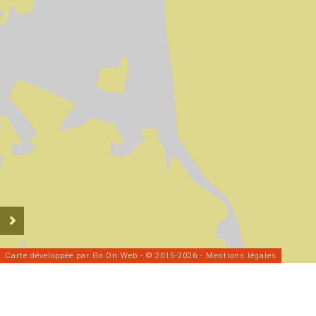
Carte développée par
Go On Web
- © 2015-2026 -
Mentions légales
Données statistiques de
2026
Nombre de cinémas :