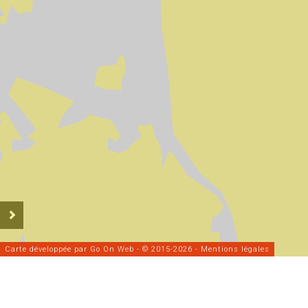
Carte développée par
Go On Web
- © 2015-2026 -
Mentions légales
Données statistiques de
2026
Nombre de cinémas :